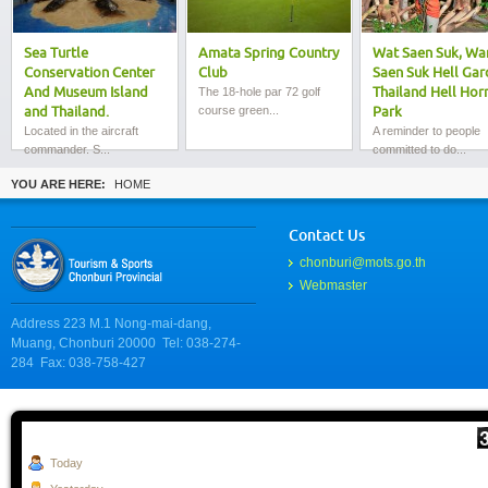
Sea Turtle
Amata Spring Country
Wat Saen Suk, Wa
Conservation Center
Club
Saen Suk Hell Gar
And Museum Island
The 18-hole par 72 golf
Thailand Hell Hor
course green...
and Thailand.
Park
Located in the aircraft
A reminder to people
commander. S...
committed to do...
YOU ARE HERE:
HOME
Contact Us
chonburi@mots.go.th
Webmaster
Address 223 M.1 Nong-mai-dang,
Muang, Chonburi 20000 Tel: 038-274-
284 Fax: 038-758-427
Today